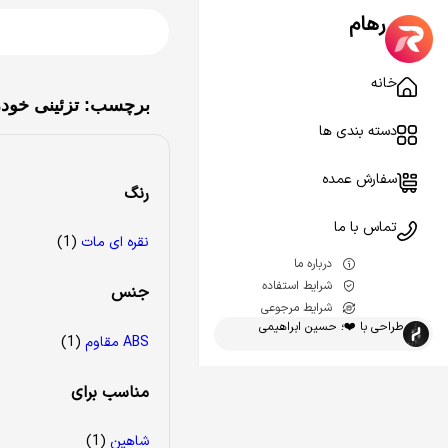
رهام
خانه
برچسب: تزئینی خود
دسته بندی ها
سفارش عمده
رنگ
تماس با ما
نقره ای مات
(1)
درباره ما
شرایط استفاده
جنس
شرایط مرجوعی
طراحی با ❤️؛ حسین ابراهیمی
ABS مقاوم
(1)
مناسب برای
شاهین
(1)