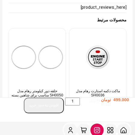
[product_reviews_here]
محصولات مرتبط
ماکت دکمه استارت رهام مدل
حلقه دور کیلومتر رهام مدل
SH0036
SH0050 مناسب برای شاهین بسته
499.000
تومان
2 عددی
59.000
تومان
افزودن به سبد خرید
189.000
تومان