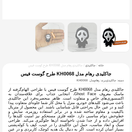
خانه
/
جاکلیدی
/ جاکلیدی رهام مدل KH0068 طرح گوست فیس
جاکلیدی رهام مدل KH0068 طرح گوست فیس
جاکلیدی
رهام
دسته:
برند:
مدل: KH0068
جاکلیدی رهام مدل KH0068 طرح گوست فیس با طراحی الهام‌گرفته از
ماسک معروف Ghost Face، انتخابی جذاب برای علاقه‌مندان به
اکسسوری‌های خاص و متفاوت است. ظاهر منحصربه‌فرد این جاکلیدی
باعث می‌شود کلیدهای خودرو، منزل یا محل کار شما جلوه‌ای متفاوت پیدا
کنند و در عین حال به‌راحتی قابل شناسایی باشند. این محصول از متریال
باکیفیت و مقاوم ساخته شده و در برابر استفاده روزمره، سایش و
خط‌وخش دوام مناسبی دارد. حلقه فلزی مستحکم نیز امنیت کلیدها را
افزایش داده و از جدا شدن ناخواسته آن‌ها جلوگیری می‌کند. طراحی
سبک و ابعاد مناسب، حمل این جاکلیدی را در جیب، کیف یا کوله‌پشتی
بسیار آسان کرده است. اگر به دنبال یک هدیه کوچک، کاربردی و در عین