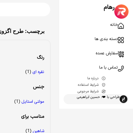
رهام
خانه
برچسب: طرح اگزوز 
دسته بندی ها
سفارش عمده
رنگ
تماس با ما
نقره ای
(1)
درباره ما
شرایط استفاده
جنس
شرایط مرجوعی
طراحی با ❤️؛ حسین ابراهیمی
مولتی استایل
(1)
مناسب برای
شاهین
(1)