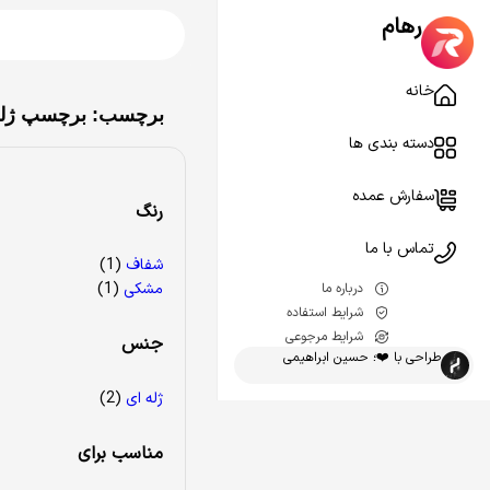
رهام
خانه
برچسب: برچسپ ژله 
دسته بندی ها
سفارش عمده
رنگ
تماس با ما
شفاف
(1)
مشکی
(1)
درباره ما
شرایط استفاده
شرایط مرجوعی
جنس
طراحی با ❤️؛ حسین ابراهیمی
ژله ای
(2)
مناسب برای