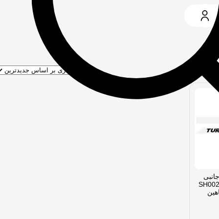
انبی
و رهام مدل SH0028
هین