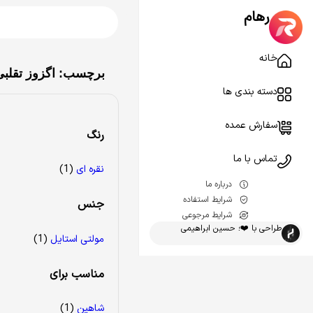
رهام
خانه
برچسب: اگزوز تقلب
دسته بندی ها
سفارش عمده
رنگ
تماس با ما
نقره ای
(1)
درباره ما
شرایط استفاده
جنس
شرایط مرجوعی
طراحی با ❤️؛ حسین ابراهیمی
مولتی استایل
(1)
مناسب برای
شاهین
(1)