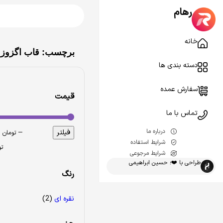
رهام
خانه
برچسب: قاب اگزوز 
دسته بندی ها
سفارش عمده
قیمت
تماس با ما
درباره ما
فیلتر
—
299.000 تومان
شرایط استفاده
.000
شرایط مرجوعی
طراحی با ❤️؛ حسین ابراهیمی
رنگ
نقره ای
(2)