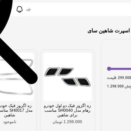
اسپرت شاهین سای
قیمت:
1.298 تومان
زه اگزوز فیک دو لول خودرو
زه اگزوز فیک خودر
رهام مدل SH0040 مناسب
مدل H0017
برای شاهین
شاهین
1.298.000
تومان
ناموجود