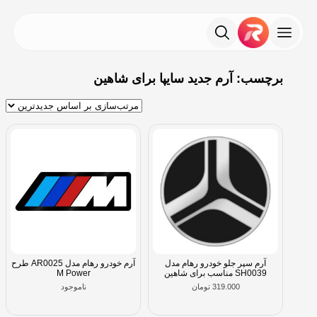
برچسب: آرم جدید سایپا برای شاهین
آرم سپر جلو خودرو رهام مدل
آرم خودرو رهام مدل AR0025 طرح
SH0039 مناسب برای شاهین
M Power
319.000
تومان
ناموجود